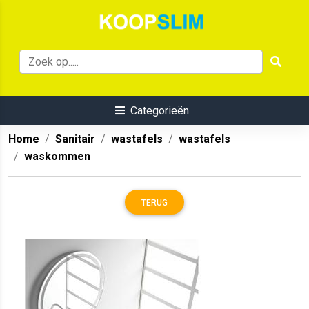
Categorieën
Home
Sanitair
wastafels
wastafels
waskommen
TERUG