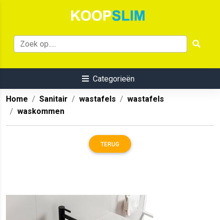
Categorieën
Home
Sanitair
wastafels
wastafels
waskommen
TERUG