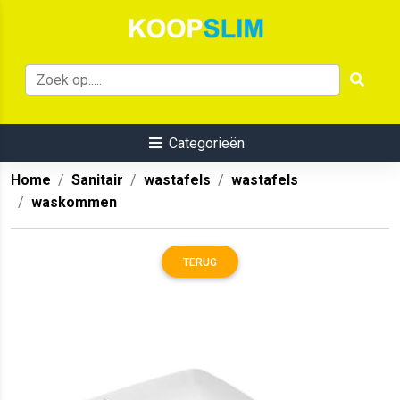
Categorieën
Home
Sanitair
wastafels
wastafels
waskommen
TERUG