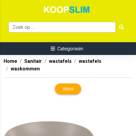
Categorieën
Home
Sanitair
wastafels
wastafels
waskommen
TERUG