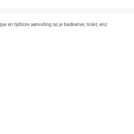
 en tijdloze aanvulling op je badkamer, toilet, enz.
merwasbak is gemaakt van keramiek en heeft een duurzaam opper
rt.
bak heeft prachtige patronen en voegt een vleugje minimalisti
m de schoonheid van de wasbak te behouden, veeg je eenvoudig
gemaakt is, kunnen de kleur en het patroon oneffenheden vertone
teit van je product garandeert. Ook kan de afmeting variëren, binn