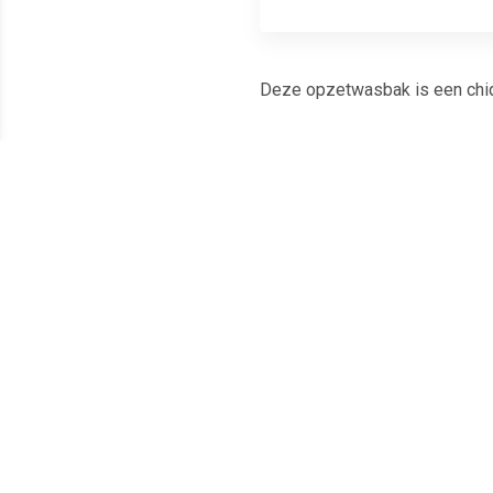
Deze opzetwasbak is een chique
Duurzaam materiaal: de badka
een langdurige glans garandee
Opvallende patronen: deze was
op te frissen.
Eenvoudig schoon te maken: o
Goed om te weten:
Omdat het product met de hand 
de exclusiviteit en individuali
Kleur: meerkleurig
Materiaal: keramiek