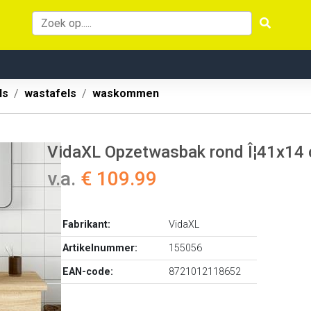
ls
wastafels
waskommen
VidaXL Opzetwasbak rond Î¦41x14 
v.a.
€ 109.99
Fabrikant:
VidaXL
Artikelnummer:
155056
EAN-code:
8721012118652