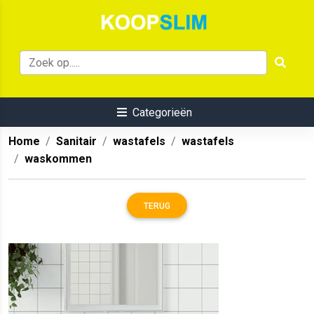
Categorieën
Home
Sanitair
wastafels
wastafels
waskommen
TERUG