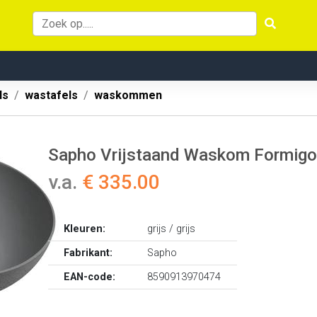
ls
wastafels
waskommen
Sapho Vrijstaand Waskom Formigo 
v.a.
€ 335.00
Kleuren:
grijs / grijs
Fabrikant:
Sapho
EAN-code:
8590913970474