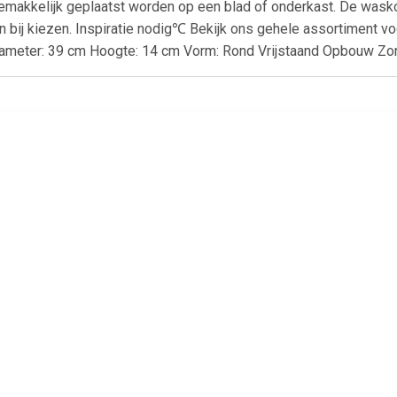
emakkelijk geplaatst worden op een blad of onderkast. De wasko
an bij kiezen. Inspiratie nodig℃ Bekijk ons gehele assortiment 
 Diameter: 39 cm Hoogte: 14 cm Vorm: Rond Vrijstaand Opbouw Z
€ 148.00
€ 129.00
€ 64.
quazuro wastafel
AquaVive opzetwastafel
Elite lavabo 5
zzo 60 cm glanzend
Bouzanne keramiek 51cm
mm
wit