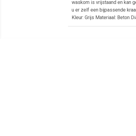
waskom is vrijstaand en kan g
u er zelf een bijpassende kra
Kleur: Grijs Materiaal: Beton
Meest populaire producten
€ 18.35
€ 12.50
chroom ring overloopring
Zeeppomp Marmer Wit
A
wastafels
Are