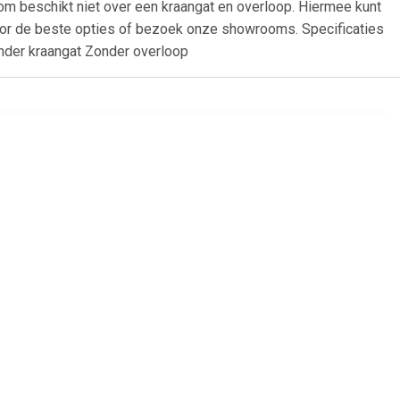
m beschikt niet over een kraangat en overloop. Hiermee kunt
voor de beste opties of bezoek onze showrooms. Specificaties
onder kraangat Zonder overloop
99
€ 40.00
90x390x135
vidaXL Wastafel 41x12,5
cm keramiek wit