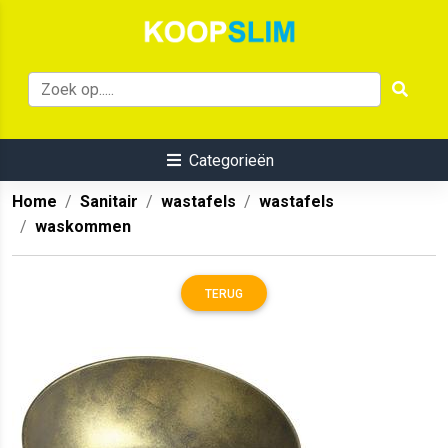
Categorieën
Home
Sanitair
wastafels
wastafels
waskommen
TERUG