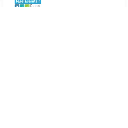
€ 818.00
Verzenden: € 0.00
46 dagen
€ 831.07
Verzenden: € 0.00
10 weken
Vrijstaand Waskom Sapho Formigo dia. 39 cm Rond Goud
Opzoek naar de perfecte waskom voor uw industriële
badkamer℃ De Sapho Formigo ronde waskommen zijn