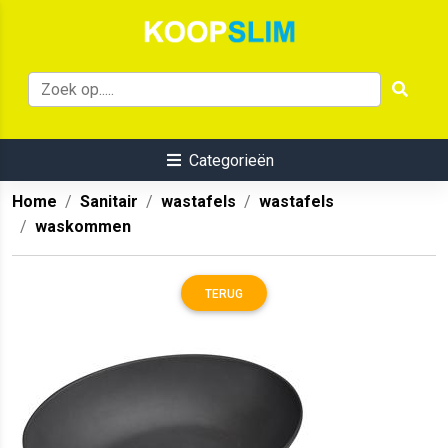
Categorieën
Home
Sanitair
wastafels
wastafels
waskommen
TERUG