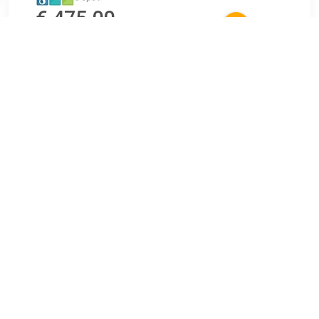
€ 475.00
Verzenden: € 0.00
14 dagen
€ 477.02
Verzenden: € 0.00
1 tot 2 weken
Vrijstaand Waskom Sapho Formigo 47,5x36,5 cm Zand
Opzoek naar de perfecte waskom voor uw industriële
badkamer℃ De Sapho Formigo rechthoekige waskommen
zijn beschikbaar in veel verschillende kleuren, optimaal voor