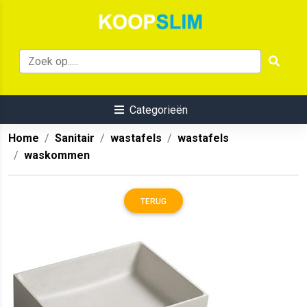
Categorieën
Home
Sanitair
wastafels
wastafels
waskommen
TERUG