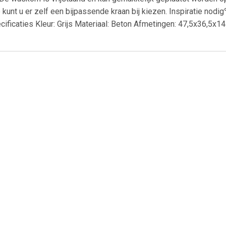
kunt u er zelf een bijpassende kraan bij kiezen. Inspiratie nod
ficaties Kleur: Grijs Materiaal: Beton Afmetingen: 47,5x36,5x
€ 148.00
€ 129.00
€ 64.
quazuro wastafel
AquaVive opzetwastafel
Elite lavabo 5
zzo 60 cm glanzend
Bouzanne keramiek 51cm
mm