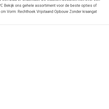
ig℃ Bekijk ons gehele assortiment voor de beste opties of
14 cm Vorm: Rechthoek Vrijstaand Opbouw Zonder kraangat
99
€ 40.00
90x390x135
vidaXL Wastafel 41x12,5
cm keramiek wit