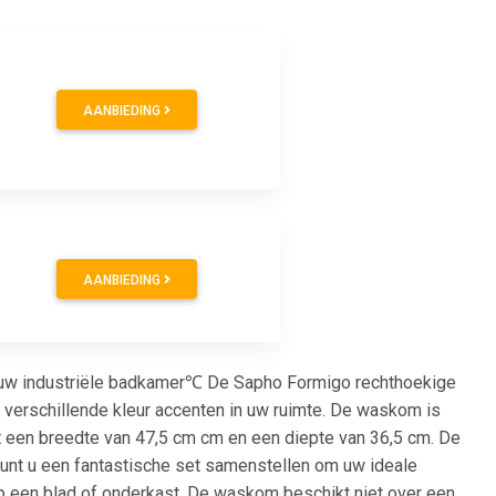
AANBIEDING
AANBIEDING
 uw industriële badkamer℃ De Sapho Formigo rechthoekige
 verschillende kleur accenten in uw ruimte. De waskom is
ft een breedte van 47,5 cm cm en een diepte van 36,5 cm. De
unt u een fantastische set samenstellen om uw ideale
p een blad of onderkast. De waskom beschikt niet over een