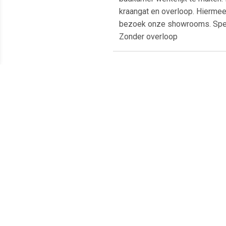
kraangat en overloop. Hiermee 
bezoek onze showrooms. Speci
Zonder overloop
Meest populaire producten
€ 18.35
€ 12.50
chroom ring overloopring
Zeeppomp Marmer Wit
A
wastafels
Are