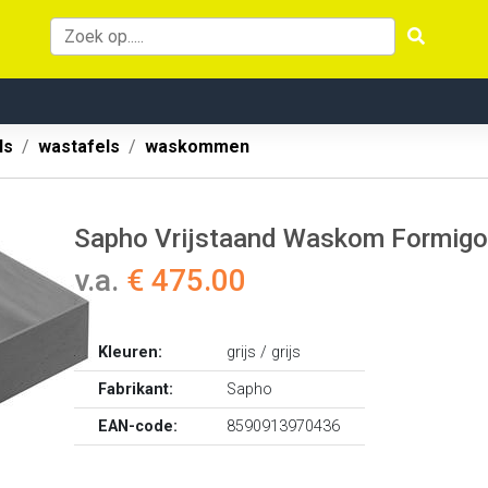
ls
wastafels
waskommen
Sapho Vrijstaand Waskom Formigo 
v.a.
€ 475.00
Kleuren:
grijs / grijs
Fabrikant:
Sapho
EAN-code:
8590913970436