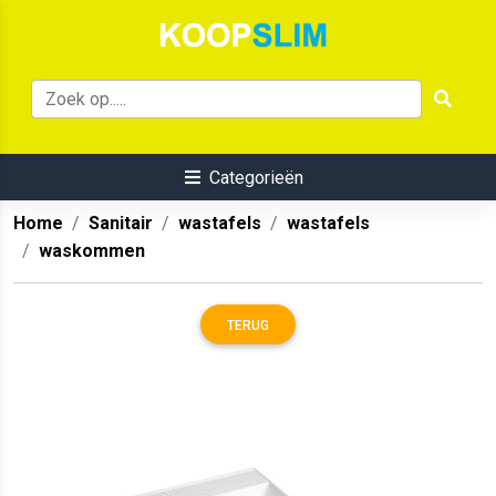
Categorieën
Home
Sanitair
wastafels
wastafels
waskommen
TERUG