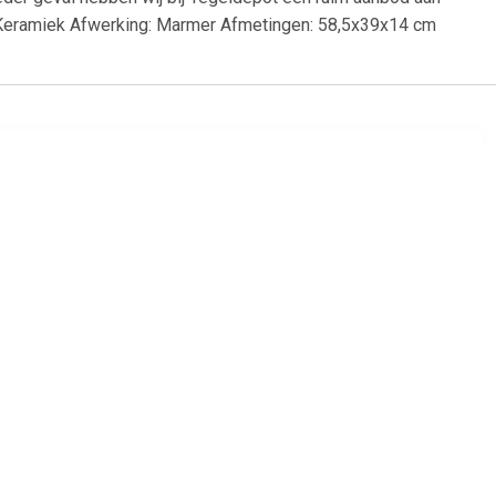
al: Keramiek Afwerking: Marmer Afmetingen: 58,5x39x14 cm
99
€ 40.00
90x390x135
vidaXL Wastafel 41x12,5
cm keramiek wit