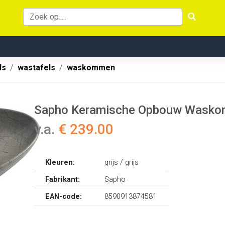
ls
wastafels
waskommen
Sapho Keramische Opbouw Waskom
v.a.
€ 239.00
Kleuren:
grijs / grijs
Fabrikant:
Sapho
EAN-code:
8590913874581