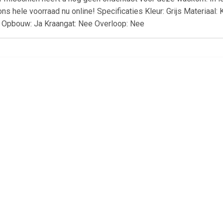
 ons hele voorraad nu online! Specificaties Kleur: Grijs Materia
a Opbouw: Ja Kraangat: Nee Overloop: Nee
€ 148.00
€ 129.00
€ 64.
quazuro wastafel
AquaVive opzetwastafel
Elite lavabo 5
zzo 60 cm glanzend
Bouzanne keramiek 51cm
mm
wit