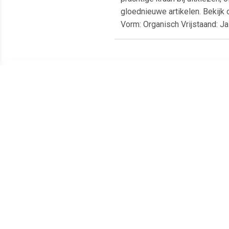
gloednieuwe artikelen. Bekijk
Vorm: Organisch Vrijstaand: J
Meest populaire producten
€ 18.35
€ 12.50
chroom ring overloopring
Zeeppomp Marmer Wit
A
wastafels
Are