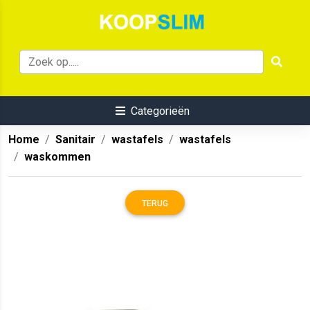
Categorieën
Home
Sanitair
wastafels
wastafels
waskommen
TERUG