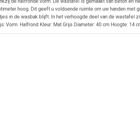
ankzij de halfronde vorm. De wastafel is gemaakt van beton en he
ntimeter hoog. Dit geeft u voldoende ruimte om uw handen met 
es in de wasbak blijft. In het verhoogde deel van de wastafel 
js: Vorm: Halfrond Kleur: Mat Grijs Diameter: 40 cm Hoogte: 14 cm
€ 148.00
€ 129.00
€ 64.
quazuro wastafel
AquaVive opzetwastafel
Elite lavabo 5
zzo 60 cm glanzend
Bouzanne keramiek 51cm
mm