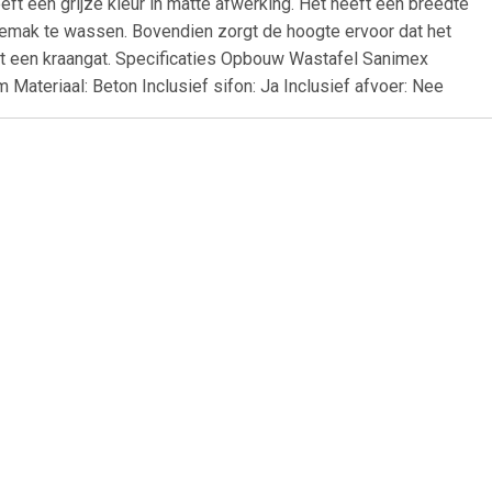
eft een grijze kleur in matte afwerking. Het heeft een breedte
gemak te wassen. Bovendien zorgt de hoogte ervoor dat het
zit een kraangat. Specificaties Opbouw Wastafel Sanimex
 Materiaal: Beton Inclusief sifon: Ja Inclusief afvoer: Nee
99
€ 40.00
90x390x135
vidaXL Wastafel 41x12,5
cm keramiek wit