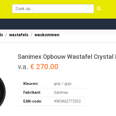
ls
wastafels
waskommen
Sanimex Opbouw Wastafel Crystal 
v.a.
€ 270.00
Kleuren:
grijs / grijs
Fabrikant:
Sanimex
EAN-code:
4903462772552