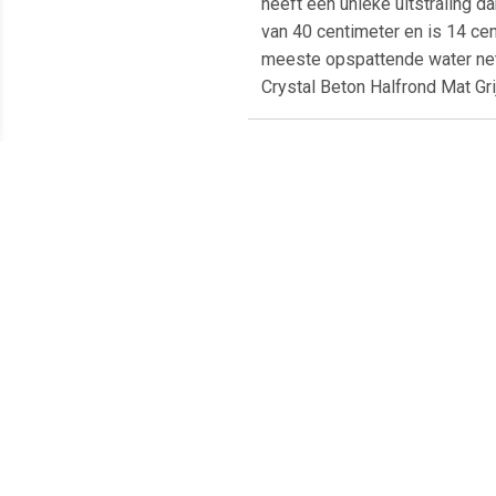
heeft een unieke uitstraling d
van 40 centimeter en is 14 ce
meeste opspattende water netj
Crystal Beton Halfrond Mat Gri
Meest populaire producten
€ 18.35
€ 12.50
chroom ring overloopring
Zeeppomp Marmer Wit
A
wastafels
Are