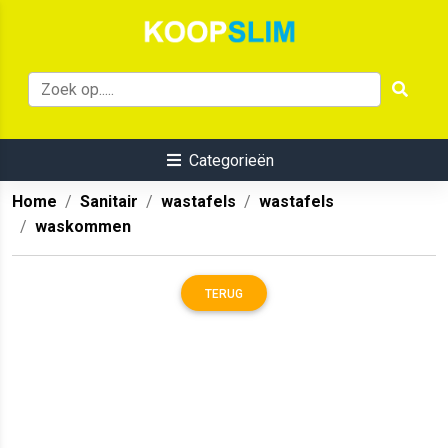
Categorieën
Home
Sanitair
wastafels
wastafels
waskommen
TERUG