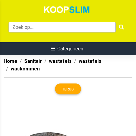
Categorieën
Home
Sanitair
wastafels
wastafels
waskommen
TERUG