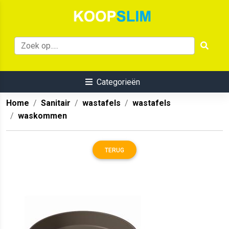
Categorieën
Home
Sanitair
wastafels
wastafels
waskommen
TERUG