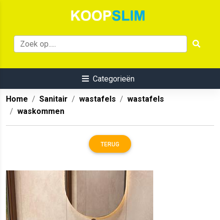
Categorieën
Home
Sanitair
wastafels
wastafels
waskommen
TERUG