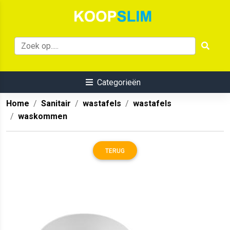
Categorieën
Home
Sanitair
wastafels
wastafels
waskommen
TERUG