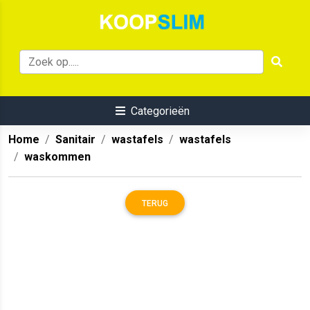
Categorieën
Home
Sanitair
wastafels
wastafels
waskommen
TERUG