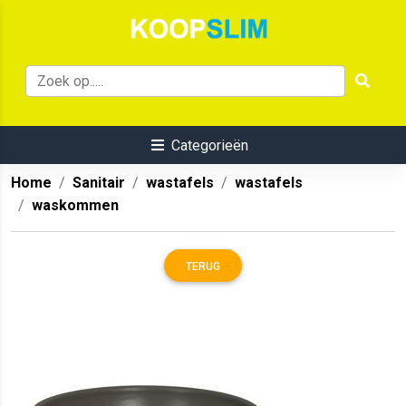
Categorieën
Home
Sanitair
wastafels
wastafels
waskommen
TERUG