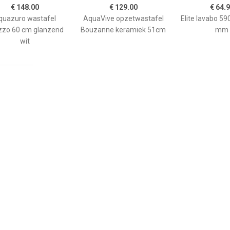
€ 148.00
€ 129.00
€ 64.
quazuro wastafel
AquaVive opzetwastafel
Elite lavabo 5
zzo 60 cm glanzend
Bouzanne keramiek 51cm
mm
wit
€ 57.95
€ 10.95
€ 189.
om Ruz 25x11.5 cm
Bellinzoni blanke wax,
Wiesbaden 
Beton Grijs
onderhouds was
Opzetwastaf