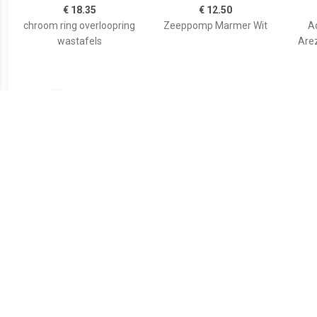
€ 18.35
€ 12.50
chroom ring overloopring
Zeeppomp Marmer Wit
A
wastafels
Are
€ 30.00
€ 47.95
vidaXL Keramische
Opbouw Waskom Dia
Wask
wasbak taps (wit)
25x11.5 cm Keramiek Wit