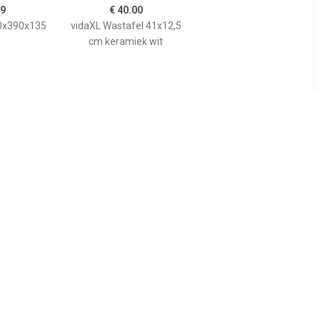
99
€ 40.00
90x390x135
vidaXL Wastafel 41x12,5
cm keramiek wit
00
€ 214.99
B-stone
Best Design Limestone
el 40 cm
Opbouw-Waskom Rondo-
40