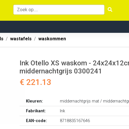
ls
wastafels
waskommen
Ink Otello XS waskom - 24x24x12cm
middernachtgrijs 0300241
€ 221.13
Kleuren:
middernachtgrijs mat / middernachtgr
Fabrikant:
Ink
EAN-code:
8718835167646