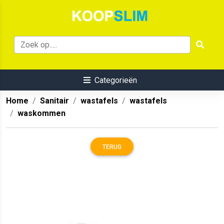
Categorieën
Home
Sanitair
wastafels
wastafels
waskommen
TERUG