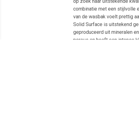
op zoek naar uitstekende kwal
combinatie met een stijlvolle 
van de wasbak voelt prettig a
Solid Surface is uitstekend g
geproduceerd uit mineralen en 
poreus en heeft een intense k
beschadigingen weg gepolijst 
Surface Mat Zwart : * - 40x40x
ontbreken van naden en het ge
biologisch verantwoord * - Te 
Meest populaire producten