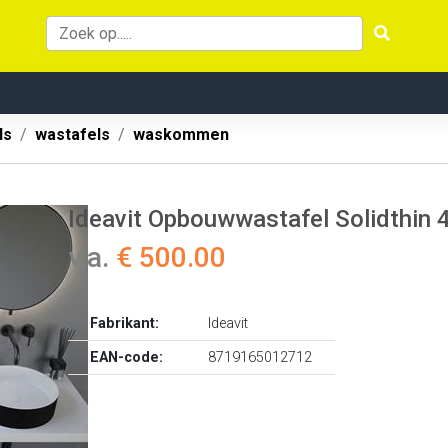
ls
wastafels
waskommen
Ideavit Opbouwwastafel Solidthin
v.a.
€ 500.00
Fabrikant:
Ideavit
EAN-code:
8719165012712