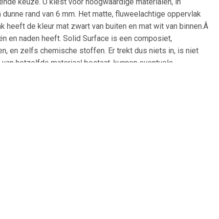
kende keuze. U kiest voor hoogwaardige materialen, in
en dunne rand van 6 mm. Het matte, fluweelachtige oppervlak
 heeft de kleur mat zwart van buiten en mat wit van binnen.Â
ën en naden heeft. Solid Surface is een composiet,
, en zelfs chemische stoffen. Er trekt dus niets in, is niet
 van hetzelfde materiaal bestaat, kunnen eventuele
amer of toilet. Specificaties Opbouwwastafel Ideavit Solid
uurzaam * - Waterbestendig * - Zeer hygiënisch door het
stendigheid * - Niet poreus * - Milieuvriendelijk en