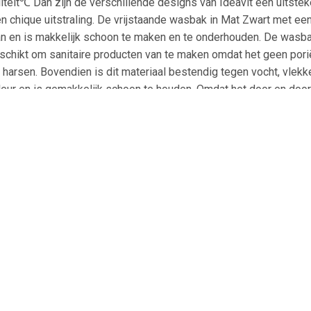
iteit℃ Dan zijn de verschillende designs van Ideavit een uitste
en chique uitstraling. De vrijstaande wasbak in Mat Zwart met e
an en is makkelijk schoon te maken en te onderhouden. De wasbak
eschikt om sanitaire producten van te maken omdat het geen pori
harsen. Bovendien is dit materiaal bestendig tegen vocht, vlekken
leur en is gemakkelijk schoon te houden. Omdat het door en door
worden. Perfect om de hygiëne te behouden in jouw design badk
12.5 cm * - Mat Zwart * - Solid Surface * - Sterk, slijtvast en d
sloten oppervlakte * - Geen verkleuring door hoge mate van UV-be
repareren * - Exclusief waste en afvoer