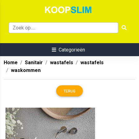
Categorieën
Home
Sanitair
wastafels
wastafels
waskommen
TERUG