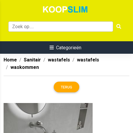
Categorieën
Home
Sanitair
wastafels
wastafels
waskommen
TERUG