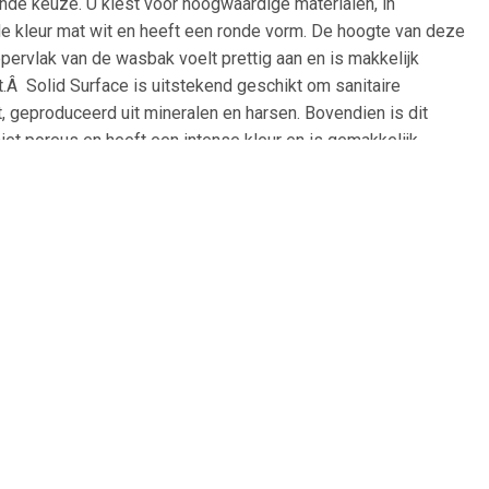
ende keuze. U kiest voor hoogwaardige materialen, in
de kleur mat wit en heeft een ronde vorm. De hoogte van deze
ervlak van de wasbak voelt prettig aan en is makkelijk
Â Solid Surface is uitstekend geschikt om sanitaire
 geproduceerd uit mineralen en harsen. Bovendien is dit
niet poreus en heeft een intense kleur en is gemakkelijk
 beschadigingen weg gepolijst worden. Perfect om de hygiëne
50x33x14.5 cm Solid Surface Mat Beige: Merk: Ideavit
uurzaam Waterbestendig Zeer hygiënisch door het ontbreken van
 poreus Milieuvriendelijk en biologisch verantwoord Te