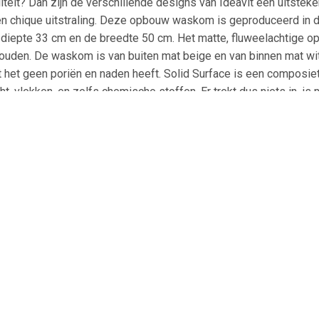
teit? Dan zijn de verschillende designs van Ideavit een uitstek
 en chique uitstraling. Deze opbouw waskom is geproduceerd in 
iepte 33 cm en de breedte 50 cm. Het matte, fluweelachtige opp
uden. De waskom is van buiten mat beige en van binnen mat wit.
het geen poriën en naden heeft. Solid Surface is een composiet,
t, vlekken, en zelfs chemische stoffen. Er trekt dus niets in, is 
oor en door van hetzelfde materiaal bestaat, kunnen eventuele
amer of toilet. Specificaties Opbouw Waskom Ideavit Solidthin 
ur: Beige en Wit Materiaal: Solid Surface Sterk, Slijtvast en D
akte Geen verkleuring door hoge mate van UV-bestendigheid Niet
 afvoer Geen Kraangat en Overloopgat