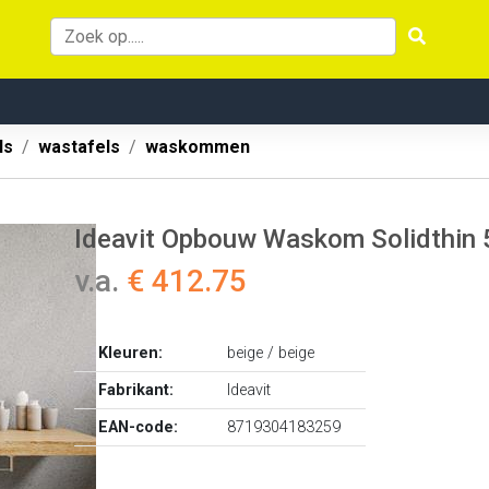
ls
wastafels
waskommen
Ideavit Opbouw Waskom Solidthin 
v.a.
€ 412.75
Kleuren:
beige / beige
Fabrikant:
Ideavit
EAN-code:
8719304183259