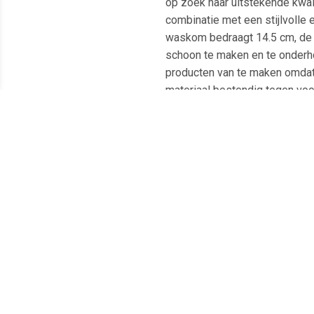
op zoek naar uitstekende kwali
combinatie met een stijlvolle
waskom bedraagt 14.5 cm, de d
schoon te maken en te onderho
producten van te maken omdat 
materiaal bestendig tegen voch
schoon te houden. Omdat het d
te behouden in uw design badk
Afmetingen: 50x33x14.5 cm Kle
naden en het gesloten oppervl
repareren Exclusief waste en
Meest populaire producten