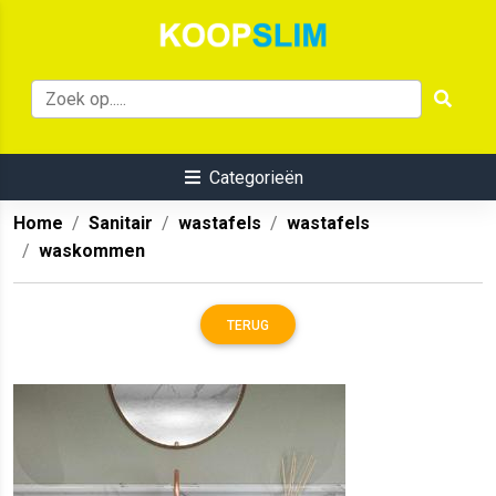
Categorieën
Home
Sanitair
wastafels
wastafels
waskommen
TERUG