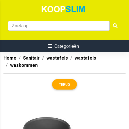
Categorieën
Home
Sanitair
wastafels
wastafels
waskommen
TERUG