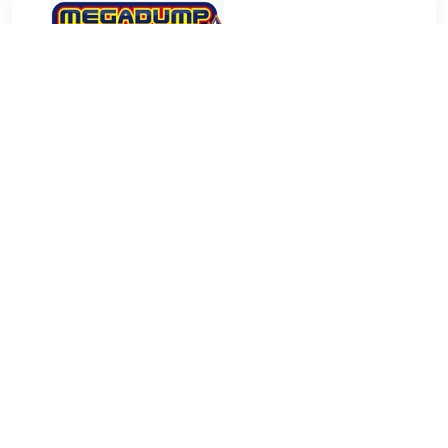
€ 9.95
Verzenden: € 5.00
Voorradig.
Zeeppomp Haceka Ribbel Zwart Deze vrijstaande
zeepdispenser van het merk Haceka uit de serie Ribbel
zorgt voor een moderne en gezellige sfeer in uw badkamer
of toilet. De Zwart gekleurde zeepdispenser is gemaakt van
ABS-kunststof en Polyhars. Polyhars is een mengsel van
gemalen natuursteen vermengd met een vloeibare
kunsthars. Hierdoor is de zeepdispenser steenhard,
vochtbestendig en kleurvast. Ideaal voor gebruik in uw toilet
of badkamer. Maak je set compleet met de andere producten
uit de serie Ribbel. De zeepdispenser heeft een hoogte van
18 cm en een breedte van 7,4 cm. De zeepdispenser heeft