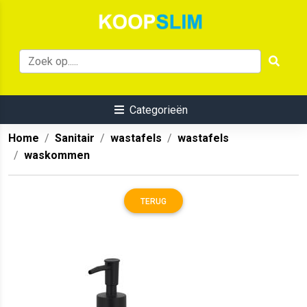
Categorieën
Home
Sanitair
wastafels
wastafels
waskommen
TERUG