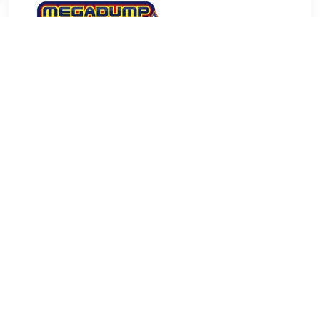
€ 12.50
Verzenden: € 5.00
Voorradig.
€ 12.50
Verzenden: € 5.00
1 dag
Zeeppomp Haceka Marmer Wit Deze vrijstaande
zeepdispenser van het merk Haceka uit de serie Marmer
zorgt voor een trendy en decoratieve uitstraling in uw