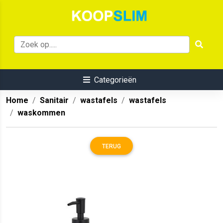
Categorieën
Home
Sanitair
wastafels
wastafels
waskommen
TERUG