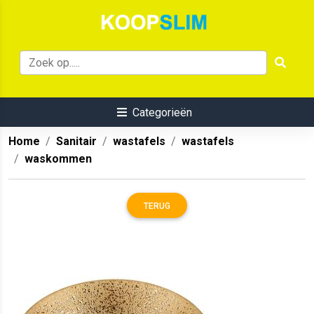
Categorieën
Home
Sanitair
wastafels
wastafels
waskommen
TERUG