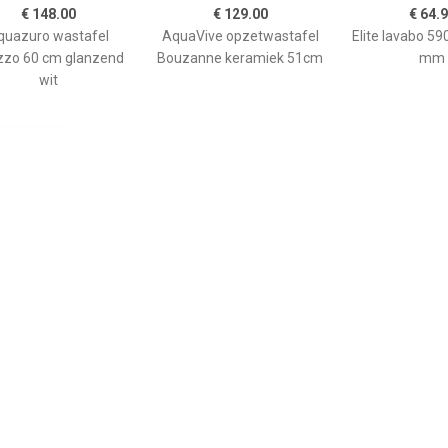
€ 148.00
€ 129.00
€ 64.
quazuro wastafel
AquaVive opzetwastafel
Elite lavabo 5
zzo 60 cm glanzend
Bouzanne keramiek 51cm
mm
wit
€ 57.95
€ 10.95
€ 189.
om Ruz 25x11.5 cm
Bellinzoni blanke wax,
Wiesbaden 
Beton Grijs
onderhouds was
Opzetwastaf