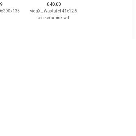
99
€ 40.00
90x390x135
vidaXL Wastafel 41x12,5
cm keramiek wit
00
€ 214.99
B-stone
Best Design Limestone
el 40 cm
Opbouw-Waskom Rondo-
40