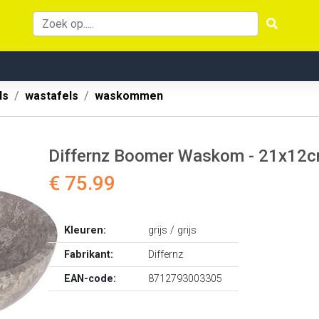
ls
wastafels
waskommen
Differnz Boomer Waskom - 21x12cm 
€ 75.99
Kleuren:
grijs / grijs
Fabrikant:
Differnz
EAN-code:
8712793003305