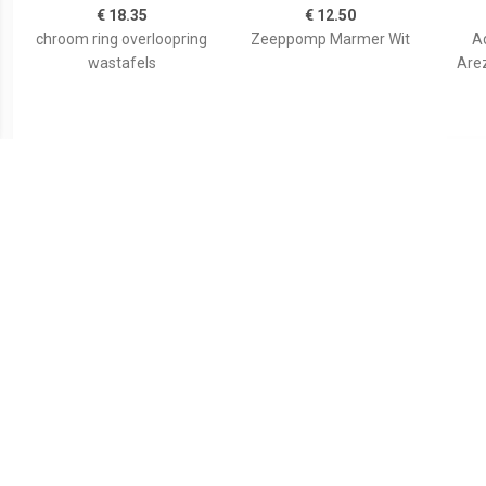
€ 18.35
€ 12.50
chroom ring overloopring
Zeeppomp Marmer Wit
A
wastafels
Are
€ 30.00
€ 47.95
vidaXL Keramische
Opbouw Waskom Dia
Wask
wasbak taps (wit)
25x11.5 cm Keramiek Wit