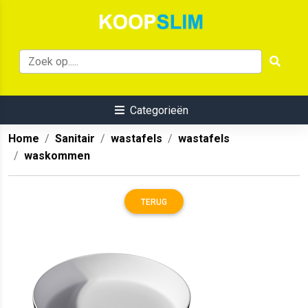
Categorieën
Home
Sanitair
wastafels
wastafels
waskommen
TERUG