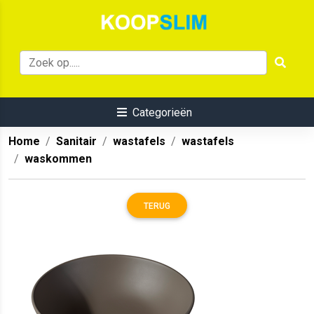
Categorieën
Home
Sanitair
wastafels
wastafels
waskommen
TERUG