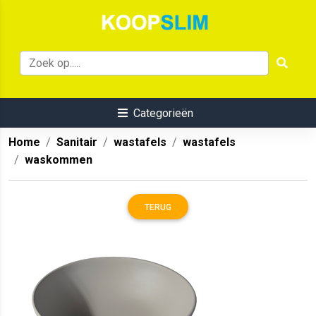
Categorieën
Home
Sanitair
wastafels
wastafels
waskommen
TERUG