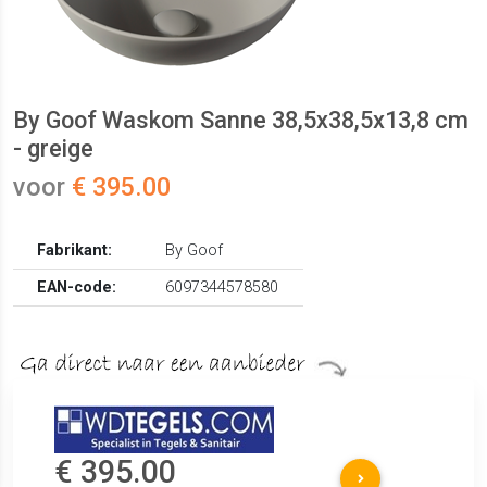
By Goof Waskom Sanne 38,5x38,5x13,8 cm
- greige
voor
€ 395.00
Fabrikant:
By Goof
EAN-code:
6097344578580
€ 395.00