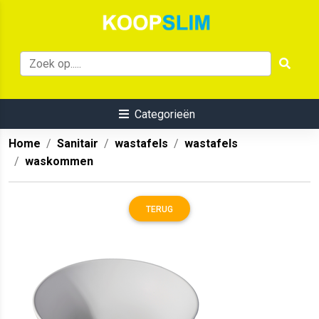
Categorieën
Home
Sanitair
wastafels
wastafels
waskommen
TERUG