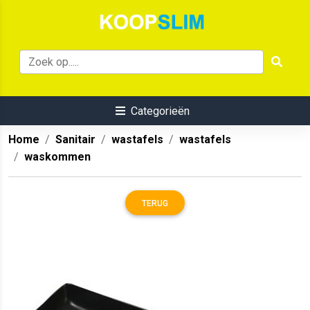
Categorieën
Home
Sanitair
wastafels
wastafels
waskommen
TERUG