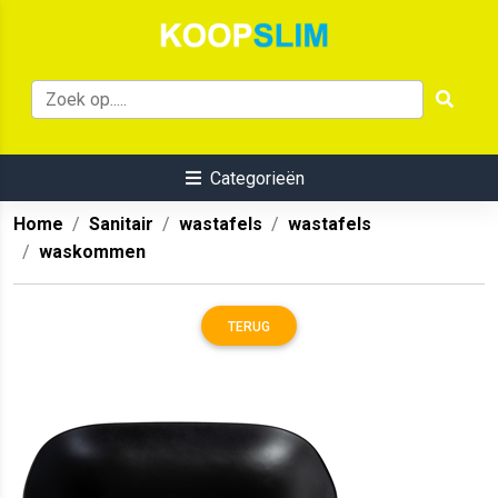
Categorieën
Home
Sanitair
wastafels
wastafels
waskommen
TERUG