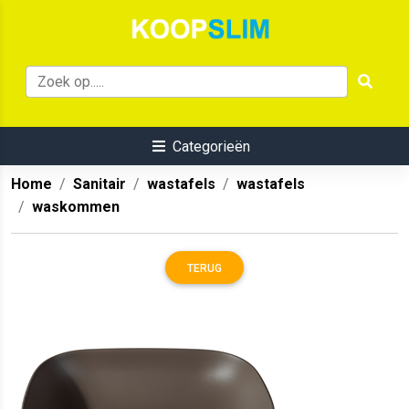
Categorieën
Home
Sanitair
wastafels
wastafels
waskommen
TERUG