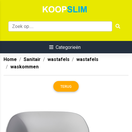
Categorieën
Home
Sanitair
wastafels
wastafels
waskommen
TERUG