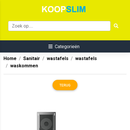
Categorieën
Home
Sanitair
wastafels
wastafels
waskommen
TERUG