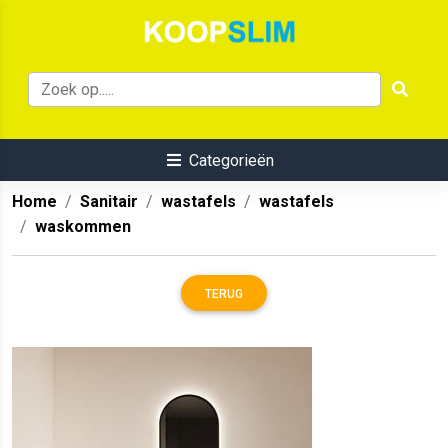
Categorieën
Home
Sanitair
wastafels
wastafels
waskommen
TERUG