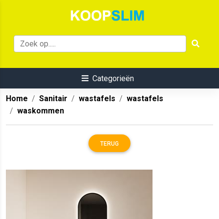
Categorieën
Home
Sanitair
wastafels
wastafels
waskommen
TERUG