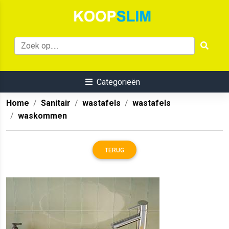
Categorieën
Home
Sanitair
wastafels
wastafels
waskommen
TERUG