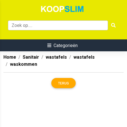
Categorieën
Home
Sanitair
wastafels
wastafels
waskommen
TERUG