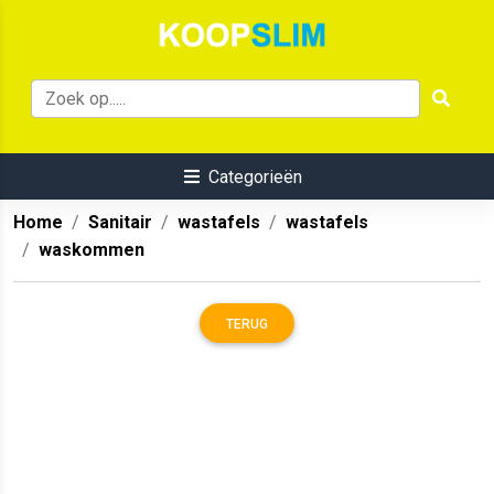
Categorieën
Home
Sanitair
wastafels
wastafels
waskommen
TERUG