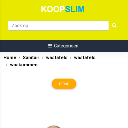
Categorieën
Home
Sanitair
wastafels
wastafels
waskommen
TERUG