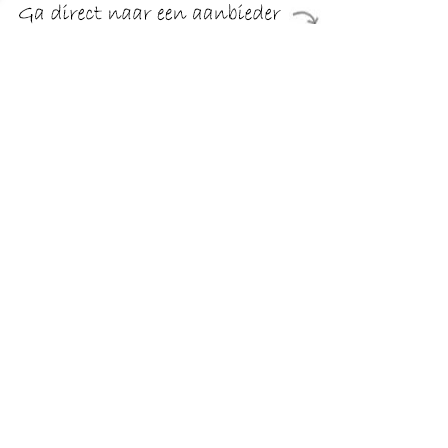
€ 67.10
Verzenden: € 5.00
Voorradig.
€ 67.10
Verzenden: € 5.00
1 dag