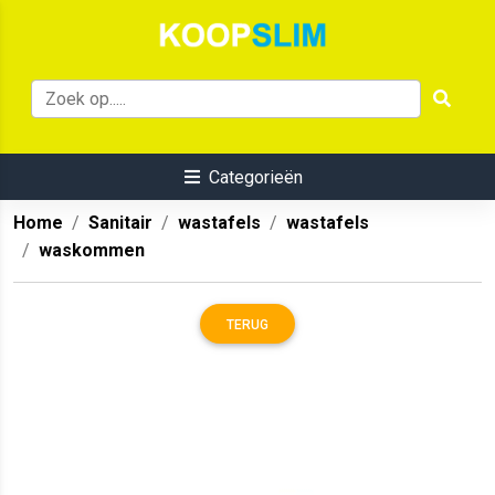
Categorieën
Home
Sanitair
wastafels
wastafels
waskommen
TERUG